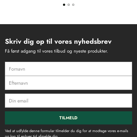
Skriv dig op til vores nyhedsbrev
Få først adgang til vores tilbud og nyeste produkter.
Fornavn
Efternavn
Din
email
TILMELD
Ved at udfylde denne formular tilmelder du dig for at modtage vores e-mails
og kan til enhver tid afmelde dig.