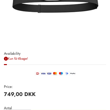
Availability
Kun få tilbage!
Price:
749,00 DKK
Regulær
pris
Antal