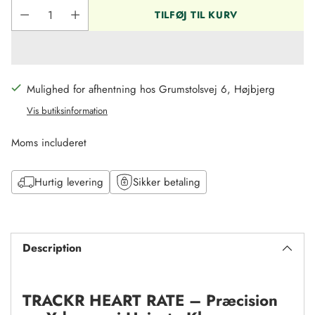
TILFØJ TIL KURV
Mulighed for afhentning hos Grumstolsvej 6, Højbjerg
Vis butiksinformation
Moms includeret
Hurtig levering
Sikker betaling
Tilføj
til
Description
kurv
TRACKR HEART RATE – Præcision