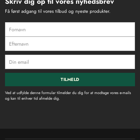
Skriv dig op til vores nyhedsbrev
Få først adgang til vores tilbud og nyeste produkter.
Fornavn
Efternavn
Din
email
TILMELD
Ved at udfylde denne formular tilmelder du dig for at modtage vores e-mails
og kan til enhver tid afmelde dig.