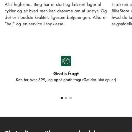
Alt i high-end. Bing har et stort og lækkert lager af
I rækken a
cykler og alt hvad man kan drømme om af udstyr. Og
BikeStore 
det er i bedste kvalitet, ligesom betjeningen. Altid et
hvad de ta
"hej" og en service i topklasse.
salgsafdel
Gratis fragt
Køb for over 599,- og opnå gratis fragt (Gælder ikke cykler)