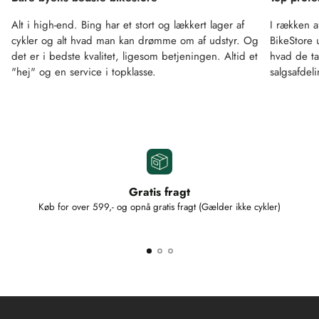
Alt i high-end. Bing har et stort og lækkert lager af
I rækken a
cykler og alt hvad man kan drømme om af udstyr. Og
BikeStore 
det er i bedste kvalitet, ligesom betjeningen. Altid et
hvad de ta
"hej" og en service i topklasse.
salgsafdel
Gratis fragt
Køb for over 599,- og opnå gratis fragt (Gælder ikke cykler)