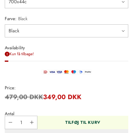
Farve:
Black
Availability
Kun få tilbage!
Price:
479,00 DKK
349,00 DKK
Regulær
pris
Antal
TILFØJ TIL KURV