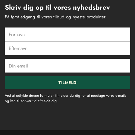
Skriv dig op til vores nyhedsbrev
Få først adgang til vores tilbud og nyeste produkter.
Fornavn
Efternavn
Din
email
TILMELD
Ved at udfylde denne formular tilmelder du dig for at modtage vores e-mails
og kan til enhver tid afmelde dig.