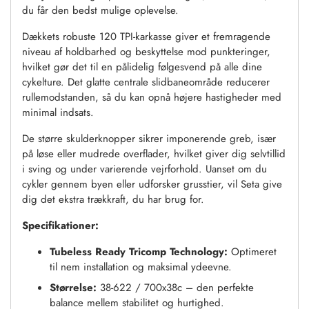
du får den bedst mulige oplevelse.
Dækkets robuste 120 TPI-karkasse giver et fremragende
niveau af holdbarhed og beskyttelse mod punkteringer,
hvilket gør det til en pålidelig følgesvend på alle dine
cykelture. Det glatte centrale slidbaneområde reducerer
rullemodstanden, så du kan opnå højere hastigheder med
minimal indsats.
De større skulderknopper sikrer imponerende greb, især
på løse eller mudrede overflader, hvilket giver dig selvtillid
i sving og under varierende vejrforhold. Uanset om du
cykler gennem byen eller udforsker grusstier, vil Seta give
dig det ekstra trækkraft, du har brug for.
Specifikationer:
Tubeless Ready Tricomp Technology:
Optimeret
til nem installation og maksimal ydeevne.
Størrelse:
38-622 / 700x38c – den perfekte
balance mellem stabilitet og hurtighed.