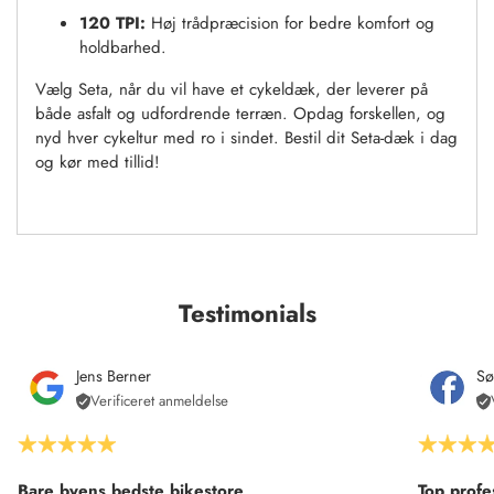
120 TPI:
Høj trådpræcision for bedre komfort og
holdbarhed.
Vælg Seta, når du vil have et cykeldæk, der leverer på
både asfalt og udfordrende terræn. Opdag forskellen, og
nyd hver cykeltur med ro i sindet. Bestil dit Seta-dæk i dag
og kør med tillid!
Testimonials
Jens Berner
Sø
Verificeret anmeldelse
Bare byens bedste bikestore
Top profe