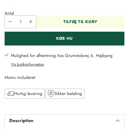
Regulær
pris
Antal
TILFØJ TIL KURV
KØB NU
Mulighed for afhentning hos Grumstolsvej 6, Højbjerg
Vis butiksinformation
Moms includeret
Hurtig levering
Sikker betaling
Tilføj
til
Description
kurv