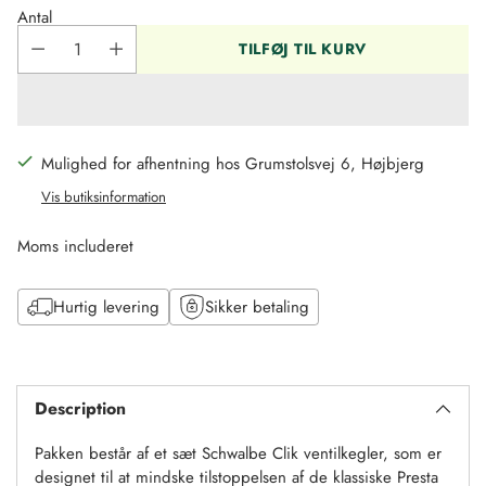
pris
Antal
TILFØJ TIL KURV
Mulighed for afhentning hos Grumstolsvej 6, Højbjerg
Vis butiksinformation
Moms includeret
Hurtig levering
Sikker betaling
Tilføj
til
Description
kurv
Pakken består af et sæt Schwalbe Clik ventilkegler, som er
designet til at mindske tilstoppelsen af de klassiske Presta