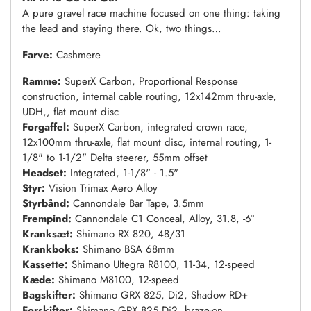
A pure gravel race machine focused on one thing: taking
the lead and staying there. Ok, two things…
Farve:
Cashmere
Ramme:
SuperX Carbon, Proportional Response
construction, internal cable routing, 12x142mm thru-axle,
UDH,, flat mount disc
Forgaffel:
SuperX Carbon, integrated crown race,
12x100mm thru-axle, flat mount disc, internal routing, 1-
1/8" to 1-1/2" Delta steerer, 55mm offset
Headset:
Integrated, 1-1/8" - 1.5"
Styr:
Vision Trimax Aero Alloy
Styrbånd:
Cannondale Bar Tape, 3.5mm
Frempind:
Cannondale C1 Conceal, Alloy, 31.8, -6°
Kranksæt:
Shimano RX 820, 48/31
Krankboks:
Shimano BSA 68mm
Kassette:
Shimano Ultegra R8100, 11-34, 12-speed
Kæde:
Shimano M8100, 12-speed
Bagskifter:
Shimano GRX 825, Di2, Shadow RD+
Forskifter:
Shimano GRX 825 Di2, braze-on