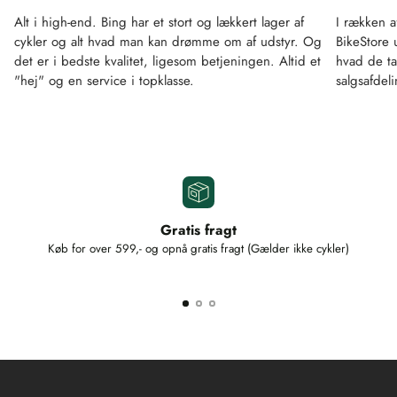
Alt i high-end. Bing har et stort og lækkert lager af
I rækken a
cykler og alt hvad man kan drømme om af udstyr. Og
BikeStore 
det er i bedste kvalitet, ligesom betjeningen. Altid et
hvad de ta
"hej" og en service i topklasse.
salgsafdel
Gratis fragt
Køb for over 599,- og opnå gratis fragt (Gælder ikke cykler)