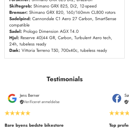
Skiftegreb:
Shimano GRX 825, Di2, 12-speed
Bremser:
Shimano GRX 820, 160/160mm CL800 rotors
Sadelpind:
Cannondale C1 Aero 27 Carbon, SmartSense
compatible
Sadel:
Prologo Dimension AGX T4.0
Hjul:
Reserve 40|44 GR, Carbon, Turbulent Aero tech,
24h, tubeless ready
Dæk:
Vittoria Terreno T50, 700x40c, tubeless ready
Testimonials
Jens Berner
Sø
Verificeret anmeldelse
Bare byens bedste bikestore
Top profe