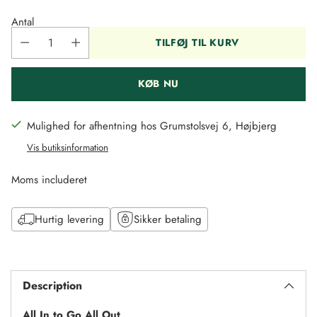
pris
Antal
TILFØJ TIL KURV
KØB NU
Mulighed for afhentning hos Grumstolsvej 6, Højbjerg
Vis butiksinformation
Moms includeret
Hurtig levering
Sikker betaling
Tilføj
til
Description
kurv
All In to Go All Out