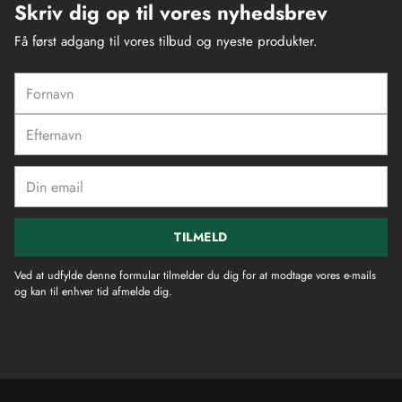
Skriv dig op til vores nyhedsbrev
Få først adgang til vores tilbud og nyeste produkter.
Fornavn
Efternavn
Din
email
TILMELD
Ved at udfylde denne formular tilmelder du dig for at modtage vores e-mails
og kan til enhver tid afmelde dig.