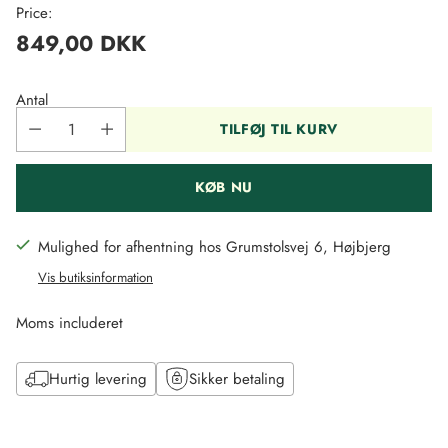
Price:
849,00 DKK
Regulær
pris
Antal
TILFØJ TIL KURV
KØB NU
Mulighed for afhentning hos Grumstolsvej 6, Højbjerg
Vis butiksinformation
Moms includeret
Hurtig levering
Sikker betaling
Tilføj