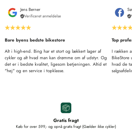
Jens Berner
Sø
Verificeret anmeldelse
Bare byens bedste bikestore
Top profe
Alt i high-end. Bing har et stort og lækkert lager af
I rækken a
cykler og alt hvad man kan drømme om af udstyr. Og
BikeStore 
det er i bedste kvalitet, ligesom betjeningen. Altid et
hvad de ta
"hej" og en service i topklasse.
salgsafdel
Gratis fragt
Køb for over 599,- og opnå gratis fragt (Gælder ikke cykler)