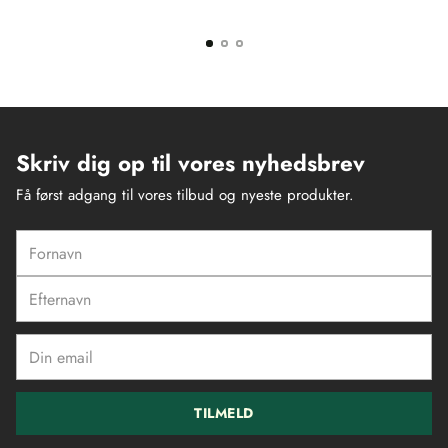
Skriv dig op til vores nyhedsbrev
Få først adgang til vores tilbud og nyeste produkter.
Fornavn
Efternavn
Din
email
TILMELD