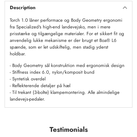
til
Description
kurv
Torch 1.0 låner performace og Body Geometry ergonomi
fra Specialized's high-end landevejsko, men i mere
prisstærke og tilgængelige materialer. For et sikkert fit og
anvendelig lukke mekanisme er der brugt et Boa
® L6
spænde, som er let udskiftelig, men stadig yderst
holdbar.
- Body Geometry sål konstruktion med ergonomisk design
- Stiffness index 6.0, nylon/komposit bund
- Syntetisk overdel
- Reflekterende detaljer på hæl
- Til trekant (3-bolte) klampemontering. Alle almindelige
landevejs-pedaler.
Testimonials