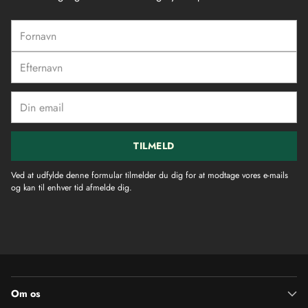
Fornavn
Efternavn
Din
email
TILMELD
Ved at udfylde denne formular tilmelder du dig for at modtage vores e-mails
og kan til enhver tid afmelde dig.
Om os