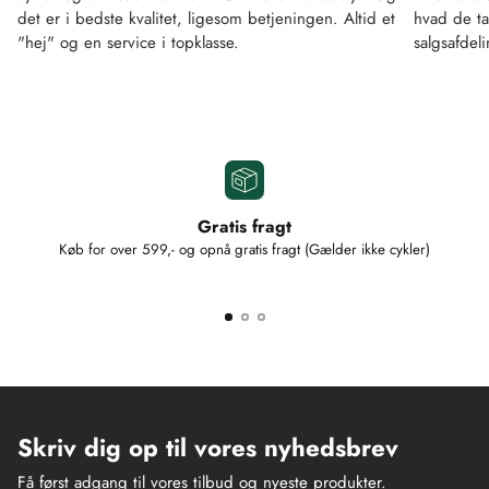
det er i bedste kvalitet, ligesom betjeningen. Altid et
hvad de ta
"hej" og en service i topklasse.
salgsafdel
Gratis fragt
Køb for over 599,- og opnå gratis fragt (Gælder ikke cykler)
Skriv dig op til vores nyhedsbrev
Få først adgang til vores tilbud og nyeste produkter.