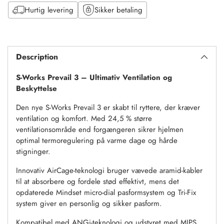
Hurtig levering
Sikker betaling
Tilføj
til
Description
kurv
S-Works Prevail 3 – Ultimativ Ventilation og
Beskyttelse
Den nye S-Works Prevail 3 er skabt til ryttere, der kræver
ventilation og komfort. Med 24,5 % større
ventilationsområde end forgængeren sikrer hjelmen
optimal termoregulering på varme dage og hårde
stigninger.
Innovativ AirCage-teknologi bruger vævede aramid-kabler
til at absorbere og fordele stød effektivt, mens det
opdaterede Mindset micro-dial pasformsystem og Tri-Fix
system giver en personlig og sikker pasform.
Kompatibel med ANGi-teknologi og udstyret med MIPS