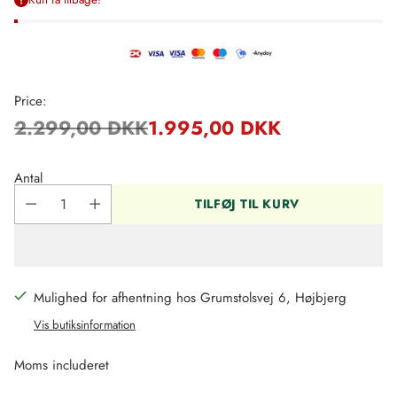
Price:
2.299,00 DKK
1.995,00 DKK
Regulær
pris
Antal
TILFØJ TIL KURV
Mulighed for afhentning hos Grumstolsvej 6, Højbjerg
Vis butiksinformation
Moms includeret