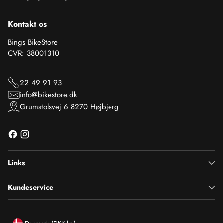
Kontakt os
Bings BikeStore
CVR: 38001310
22 49 91 93
info@bikestore.dk
Grumstolsvej 6 8270 Højbjerg
Links
Kundeservice
Valuta