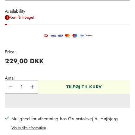
Availability
Kun få tilbage!
Price:
229,00 DKK
Regulær
pris
Antal
TILFØJ TIL KURV
Mulighed for afhentning hos Grumstolsvej 6, Højbjerg
Vis butiksinformation