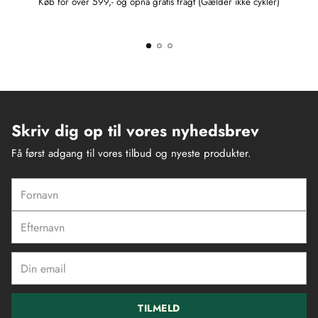
Køb for over 599,- og opnå gratis fragt (Gælder ikke cykler)
Skriv dig op til vores nyhedsbrev
Få først adgang til vores tilbud og nyeste produkter.
Fornavn
Efternavn
Din
email
TILMELD