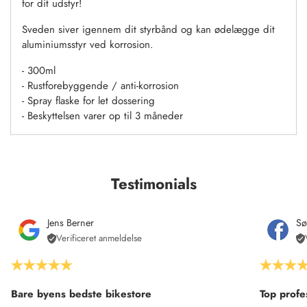
for dit udstyr!
Sveden siver igennem dit styrbånd og kan ødelægge dit
aluminiumsstyr ved korrosion.
- 300ml
- Rustforebyggende / anti-
korrosion
- Spray flaske for let dossering
- Beskyttelsen varer op til 3 måneder
Testimonials
Jens Berner
Sø
Verificeret anmeldelse
Bare byens bedste bikestore
Top profe