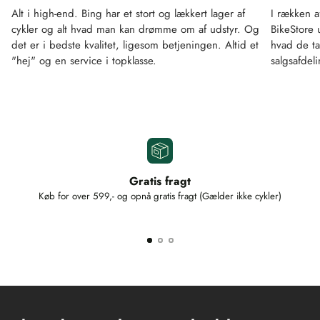
Alt i high-end. Bing har et stort og lækkert lager af
I rækken a
cykler og alt hvad man kan drømme om af udstyr. Og
BikeStore 
det er i bedste kvalitet, ligesom betjeningen. Altid et
hvad de ta
"hej" og en service i topklasse.
salgsafdel
Gratis fragt
Køb for over 599,- og opnå gratis fragt (Gælder ikke cykler)