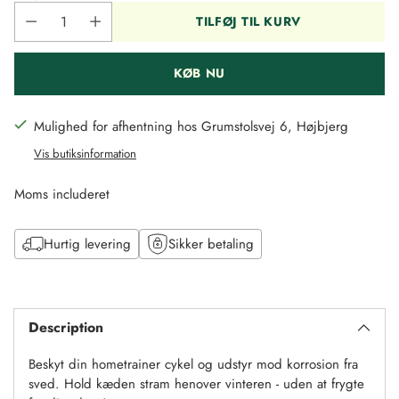
TILFØJ TIL KURV
KØB NU
Mulighed for afhentning hos Grumstolsvej 6, Højbjerg
Vis butiksinformation
Moms includeret
Hurtig levering
Sikker betaling
Tilføj
til
Description
kurv
Beskyt din hometrainer cykel og udstyr mod korrosion fra
sved. Hold kæden stram henover vinteren - uden at frygte