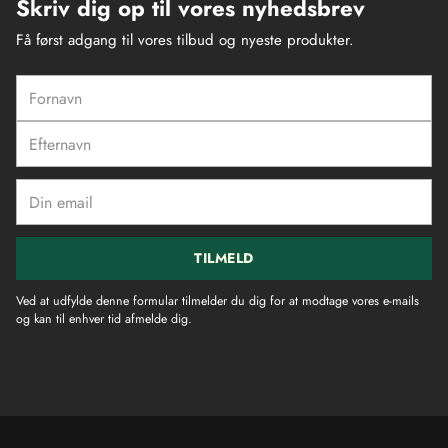
Skriv dig op til vores nyhedsbrev
Få først adgang til vores tilbud og nyeste produkter.
Fornavn
Efternavn
Din
email
TILMELD
Ved at udfylde denne formular tilmelder du dig for at modtage vores e-mails
og kan til enhver tid afmelde dig.