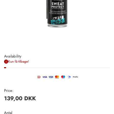
Availability
Kun få tilbage!
Price:
139,00 DKK
Regulær
pris
Antal