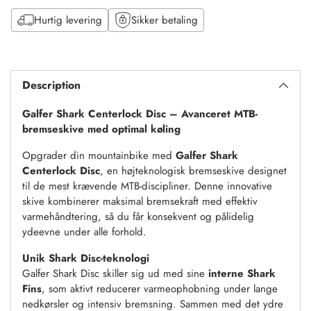
Hurtig levering
Sikker betaling
Tilføj
til
Description
kurv
Galfer Shark Centerlock Disc – Avanceret MTB-
bremseskive med optimal køling
Opgrader din mountainbike med
Galfer Shark
Centerlock Disc
, en højteknologisk bremseskive designet
til de mest krævende MTB-discipliner. Denne innovative
skive kombinerer maksimal bremsekraft med effektiv
varmehåndtering, så du får konsekvent og pålidelig
ydeevne under alle forhold.
Unik Shark Disc-teknologi
Galfer Shark Disc skiller sig ud med sine
interne Shark
Fins
, som aktivt reducerer varmeophobning under lange
nedkørsler og intensiv bremsning. Sammen med det ydre