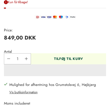
Kun få tilbage!
Price:
849,00 DKK
Regulær
pris
Antal
TILFØJ TIL KURV
Mulighed for afhentning hos Grumstolsvej 6, Højbjerg
Vis butiksinformation
Moms includeret