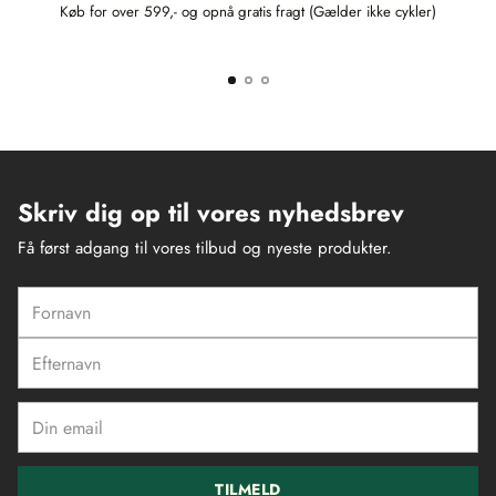
Køb for over 599,- og opnå gratis fragt (Gælder ikke cykler)
Skriv dig op til vores nyhedsbrev
Få først adgang til vores tilbud og nyeste produkter.
Fornavn
Efternavn
Din
email
TILMELD