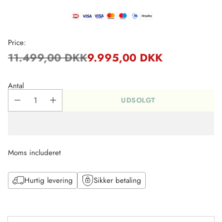
Price:
11.499,00 DKK
9.995,00 DKK
Regulær
pris
Antal
UDSOLGT
Moms includeret
Hurtig levering
Sikker betaling
Tilføj
til