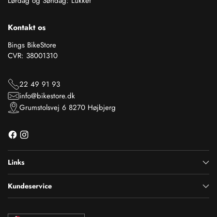
Lørdag og Søndag: Lukket
Kontakt os
Bings BikeStore
CVR: 38001310
22 49 91 93
info@bikestore.dk
Grumstolsvej 6 8270 Højbjerg
Links
Kundeservice