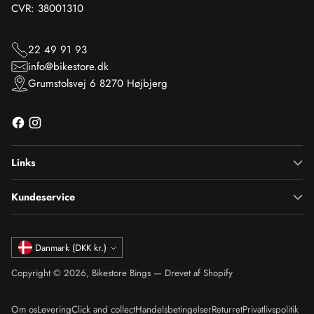
CVR: 38001310
22 49 91 93
info@bikestore.dk
Grumstolsvej 6 8270 Højbjerg
Links
Kundeservice
Valuta
Danmark (DKK kr.)
Copyright © 2026,
Bikestore Bings
— Drevet af Shopify
Om os
Levering
Click and collect
Handelsbetingelser
Returret
Privatlivspolitik