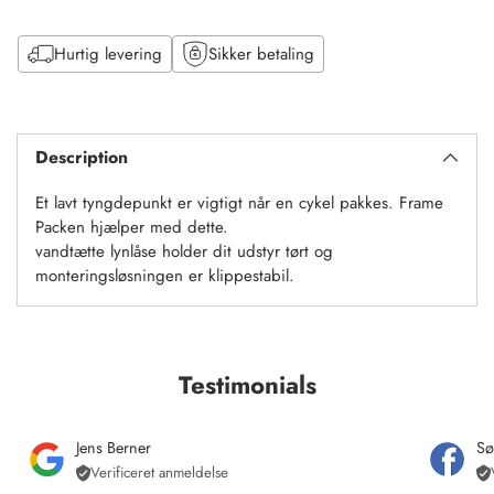
Hurtig levering
Sikker betaling
Tilføj
til
Description
kurv
Et lavt tyngdepunkt er vigtigt når en cykel pakkes. Frame
Packen hjælper med dette.
vandtætte lynlåse holder dit udstyr tørt og
monteringsløsningen er klippestabil.
Testimonials
Jens Berner
Sø
Verificeret anmeldelse