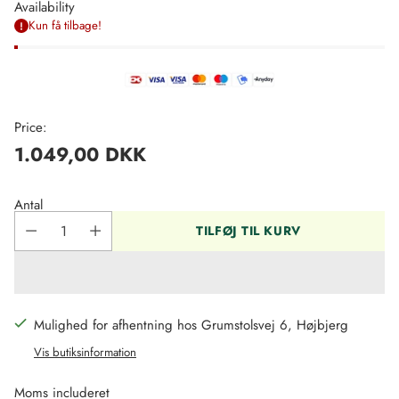
Availability
Kun få tilbage!
Price:
1.049,00 DKK
Regulær
pris
Antal
TILFØJ TIL KURV
Mulighed for afhentning hos Grumstolsvej 6, Højbjerg
Vis butiksinformation
Moms includeret