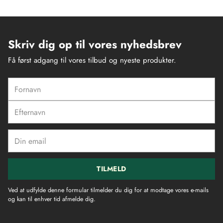
Skriv dig op til vores nyhedsbrev
Få først adgang til vores tilbud og nyeste produkter.
Fornavn
Efternavn
Din
email
TILMELD
Ved at udfylde denne formular tilmelder du dig for at modtage vores e-mails
og kan til enhver tid afmelde dig.